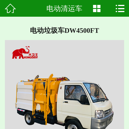



电动清运车
首页

关于我们
电动垃圾车DW4500FT
应用案例
产品中心
企业动态
行业资讯
联系我们